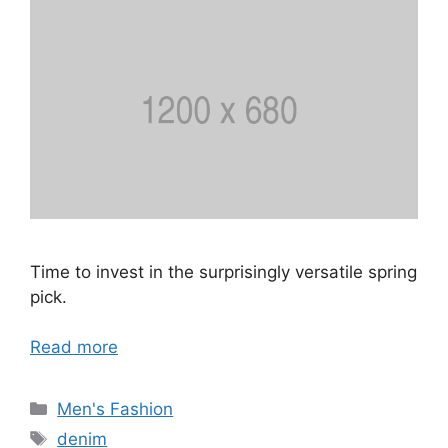
Time to invest in the surprisingly versatile spring
pick.
Read more
Categorías
Men's Fashion
Etiquetas
denim